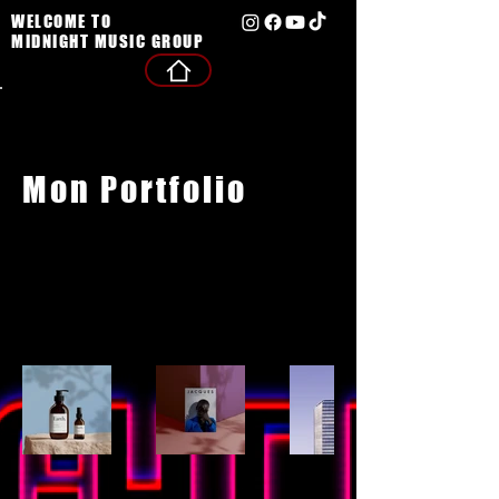
WELCOME TO
MIDNIGHT MUSIC GROUP
Back to Portfolio
Mon Portfolio
Bienvenue sur mon portfolio. Vous
trouverez ici une sélection de mes
travaux. Explorez mes projets pour en
savoir plus.